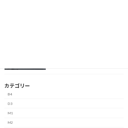
伊東 茉莉皇
B4
4月 2, 2026
山内 康平
B4
4月 2, 2026
カテゴリー
B4
D3
M1
M2