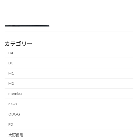
山内 康平
B4
4月 2, 2026
カテゴリー
B4
D3
M1
M2
member
news
OBOG
PD
大野優剛