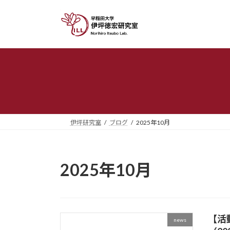
コ
ナ
ン
ビ
テ
ゲ
ン
ー
ツ
シ
へ
ョ
ス
ン
キ
に
ッ
移
プ
動
伊坪研究室
ブログ
2025年10月
2025年10月
【活動
news