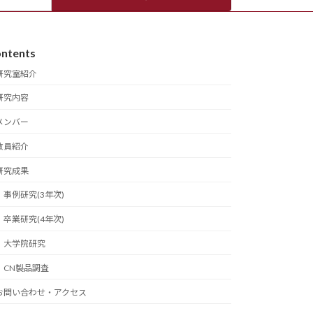
ntents
研究室紹介
研究内容
メンバー
教員紹介
研究成果
事例研究(3年次)
卒業研究(4年次)
大学院研究
CN製品調査
お問い合わせ・アクセス