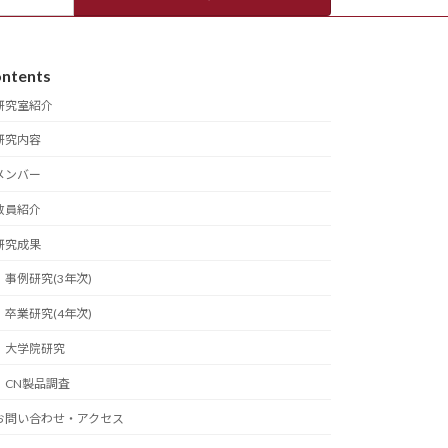
ntents
研究室紹介
研究内容
メンバー
教員紹介
研究成果
事例研究(3年次)
卒業研究(4年次)
大学院研究
CN製品調査
お問い合わせ・アクセス