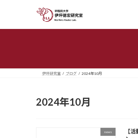
コ
ナ
ン
ビ
テ
ゲ
ン
ー
ツ
シ
へ
ョ
ス
ン
キ
に
ッ
移
プ
動
伊坪研究室
ブログ
2024年10月
2024年10月
【活
news