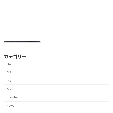
山内 康平
B4
4月 2, 2026
カテゴリー
B4
D3
M1
M2
member
news