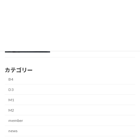
山内 康平
B4
4月 2, 2026
カテゴリー
B4
D3
M1
M2
member
news