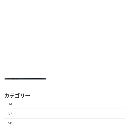
伊東 茉莉皇
B4
4月 2, 2026
山内 康平
B4
4月 2, 2026
カテゴリー
B4
D3
M1